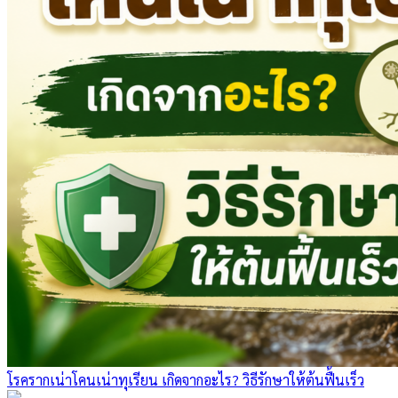
โรครากเน่าโคนเน่าทุเรียน เกิดจากอะไร? วิธีรักษาให้ต้นฟื้นเร็ว