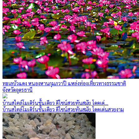
ทะเลบัวแดง หนองหานกุมภวาปี แหล่งท่องเที่ยวทางธรรมชาติ
จังหวัดอุดรธานี
บ้านสไตล์โมเดิร์นชั้นเดียว ดีไซน์สวยทันสมัย โดดเด่...
บ้านสไตล์โมเดิร์นชั้นเดียว ดีไซน์สวยทันสมัย โดดเด่นสวยงาม