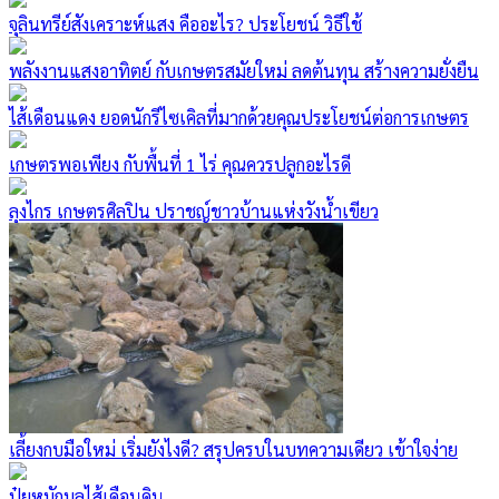
จุลินทรีย์สังเคราะห์แสง คืออะไร? ประโยชน์ วิธีใช้
พลังงานแสงอาทิตย์ กับเกษตรสมัยใหม่ ลดต้นทุน สร้างความยั่งยืน
ไส้เดือนแดง ยอดนักรีไซเคิลที่มากด้วยคุณประโยชน์ต่อการเกษตร
เกษตรพอเพียง กับพื้นที่ 1 ไร่ คุณควรปลูกอะไรดี
ลุงไกร เกษตรศิลปิน ปราชญ์ชาวบ้านแห่งวังน้ำเขียว
เลี้ยงกบมือใหม่ เริ่มยังไงดี? สรุปครบในบทความเดียว เข้าใจง่าย
ปุ๋ยหมักมูลไส้เดือนดิน