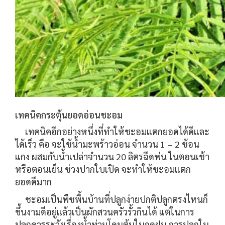
เทคนิคกระตุ้นยอดอ่อนชะอม
เทคนิคอีกอย่างหนึ่งที่ทำให้ชะอมแตกยอดได้ดีและ
ได้เร็ว คือ จะใช้น้ำมะพร้าวอ่อน จำนวน 1 – 2 ช้อน
แกง ผสมกับน้ำเปล่าจำนวน 20 ลิตรฉีดพ่น ในตอนเช้า
หรือตอนเย็น ช่วงปากใบเปิด จะทำให้ชะอมแตก
ยอดดีมาก
ชะอมเป็นพืชพื้นบ้านที่ปลูกง่ายปกติปลูกตรงไหนก็
ขึ้นงามดีอยู่แล้วเป็นผักสวนครัวรั้วกินได้ แต่ในการ
ปลูกควรระวังเรื่องน้ำท่วมโดนต้นในฤดูฝน การปลูกใน