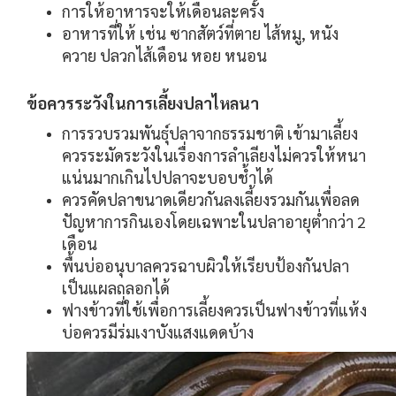
การให้
อาหาร
จะให้เดือนละครั้ง
อาหารที่ให้
เช่น
ซากสัตว์ที่ตาย
ไส้หมู,
หนัง
ควาย
ปลวกไส้เดือน
หอย หนอน
ข้อควรระวังในการเลี้ยงปลาไหลนา
การรวบรวมพันธุ์ปลาจากธรรมชาติ เข้ามาเลี้ยง
ควรระมัดระวังในเรื่องการลำเลียงไม่ควรให้หนา
แน่นมากเกินไปปลาจะบอบช้ำได้
ควรคัดปลาขนาดเดียวกันลงเลี้ยงรวมกันเพื่อลด
ปัญหาการกินเองโดยเฉพาะในปลาอายุต่ำกว่า 2
เดือน
พื้นบ่ออนุบาลควรฉาบผิวให้เรียบป้องกันปลา
เป็นแผลถลอกได้
ฟางข้าวที่ใช้เพื่อการเลี้ยงควรเป็นฟางข้าวที่แห้ง
บ่อควรมีร่มเงาบังแสงแดดบ้าง