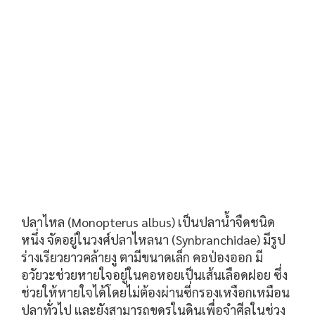
ปลาไหล (Monopterus albus) เป็นปลาน้ำจืดชนิด
หนึ่ง จัด
อยู่ในวงศ์ปลาไหลนา (Synbranchidae) มีรูป
ร่างเรียวยาวคล้ายงู ตามีขนาดเล็ก คอป่องออก มี
อวัยวะช่วยหายใจอยู่ในคอหอยเป็นเส้นเลือดฝอย ซึ่ง
ช่วยให้หายใจได้โดยไม่ต้องผ่านซี่กรองเหงือกเหมือน
ปลาทั่วไป และยังสามารถขุดรูในดินเพื่อจำศีลในช่วง