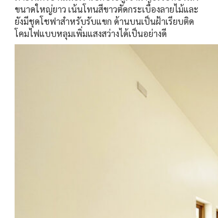
ขนาดใหญ่ยาว เน้นโทนสีขาวตัดกระเบื้องลายไม้และ
ยังมีชุดโชฟาสำหรับรับแขก ด้านบนเป็นฝ้าเรียบติด
โคมไฟแบบหลุมเพิ่มแสงสว่างได้เป็นอย่างดี