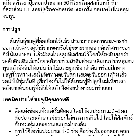
หนึ่ง แล้วเอาปุ๋ยคอกประมาณ 50 กิโลกรัมผสมกับหน้าดิน
อัตราส่วน 1:1 และปุ๋ยร็อคฟอสเฟต 500 กรัม กลบลงไปในหลุม
จนพูน
การปลูก
ต้นพันธุ์ชมพู่ที่คัดเลือกไว้แล้ว นำมามาถอดภาชนะเพาะชำ
ออก แล้วตรวจดูว่ามีรากขดหรือไม่ขยายรากออก หันทิศทางของ
กิ่งให้เหมาะสม แล้วฝังลงในหลุมที่เตรียมไว้ โดยให้ระดับสูงกว่า
ระดับดินเดิมเล็กน้อย หลังจากบ่มนำดินล่างมาเติมบนปากหลุมจน
พูนแล้วอัดดินให้แน่น ปักไม้และผูกเชือกลำต้น พร้อมปักทาง
มะพร้าวพรางแสงในทิศทางตะวันตก และตะวันออก เสร็จแล้ว
รดน้ำให้ชุ่มทันที เพื่อป้องกันไม่ให้ต้นชมพู่ที่ปลูกใหม่เหี่ยวเฉา
หลังจากต้นชมพู่ตั้งตัวได้แล้ว จึงค่อยนำทางมะพร้าออก
เทคนิคช่วยให้ชมพู่มีคุณภาพดี
ตัดแต่งช่อผลตั้งแต่เริ่มติดผล โดยไว้ผลประมาณ 3-4 ผล
ต่อช่อ และจํานวนช่อดอกไม่ควรมากเกินไป โดยให้สัมพันธ์
กับทรงทุ่มและความสมบูรณ์ของต้น
การใช้จีเอพ่นประมาณ 1-3 ช่วง คือช่วงเริ่มออกดอก ดอก