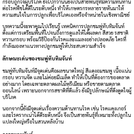
กรอบถูกใจผู้บริโภค ยิ่งไปกว่านั้นยังเป็นสายพันธุ์ที่มีความทนทาน
ต่อโรคพืชได้ดีในระดับหนึ่ง ทำให้เกษตรกรหลายรายหันมาให้
ความสนใจในการปลูกเพื่อบริโภคเองหรือจำหน่ายในเชิงพาณิชย์
บทความนี้จะพาคุณไปเรียนรู้ เทคนิคการปลูกชมพู่ทับทิมจันท์
ตั้งแต่การเตรียมพื้นที่ไปจนถึงการดูแลให้ได้ผลดก สีสวย รสชาติ
หวานกรอบ พร้อมวิธีป้องกันโรคและแมลงอย่างปลอดภัย ใครที่
กำลังมองหาแนวทางปลูกชมพู่ให้ประสบความสำเร็จ
ลักษณะเด่นของชมพู่ทับทิมจันท์
ชมพู่ทับทิมจันท์มีจุดเด่นคือผลขนาดใหญ่ สีแดงอมชมพู เนื้อแน่น
กรอบ หวานจัด และไม่ค่อยมีเมล็ด ทำให้เป็นที่ต้องการของตลาด
อย่างมาก โดยเฉพาะตลาดผลไม้พรีเมียม หรือขายตามตลาด
ออนไลน์ เพราะนอกจากรสชาติที่ดีแล้ว ยังมีรูปลักษณ์ที่ดึงดูดใจผู้
บริโภค
นอกจากนี้ยังมีจุดเด่นเรื่องความต้านทานโรค เช่น โรคแคงเกอร์
และโรครากเน่าได้ดีระดับหนึ่ง จึงเป็นสายพันธุ์ที่เหมาะทั้งปลูกใน
แปลงใหญ่หรือในสวนหลังบ้าน