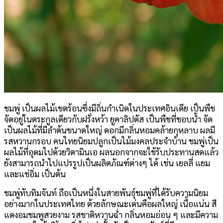
ชมพู่ เป็นผลไม้เขตร้อนซึ่งมีถิ่นกำเนิดในประเทศอินเดีย เป็นพืช
จัดอยู่ในตระกูลเดียวกับฝรั่งหว้า ยูคาลิปตัส เป็นพืชที่ชอบน้ำ จัด
เป็นผลไม้ที่มีลำต้นขนาดใหญ่ ดอกมีกลิ่นหอมคล้ายกุหลาบ ผลมี
รสหวานกรอบ คนไทยนิยมปลูกเป็นไม้มงคลประจำบ้าน ชมพู่เป็น
ผลไม้ที่อุดมไปด้วยวิตามินเอ ผลนอกจากจะใช้รับประทานสดแล้ว
ยังสามารถนำไปแปรรูปเป็นผลิตภัณฑ์ต่างๆ ได้ เช่น เยลลี่ แยม
และแช่อิ่ม เป็นต้น
ชมพู่ทับทิมจันท์ ถือเป็นหนึ่งในสายพันธุ์ชมพู่ที่ได้รับความนิยม
อย่างมากในประเทศไทย ด้วยลักษณะเด่นคือผลใหญ่ เนื้อแน่น สี
แดงอมชมพูสวยงาม รสชาติหวานฉ่ำ กลิ่นหอมอ่อน ๆ และมีความ