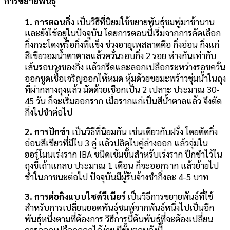
การขยายพันธุ์
1. การตอนกิ่ง
เป็นวิธีที่นิยมใช้ขยายพันธุ์ชมพู่มาช้านาน
และยังใช้อยู่ในปัจจุบัน โดยการตอนนี้เริ่มจากการคัดเลือก
กิ่งกระโดงหรือกิ่งที่แข็ง ช่วงอายุเพสลาดคือ กิ่งอ่อน กิ่งแก่
สีเขียวอมน้ำตาตาลแล้วควั่นรอบกิ่ง 2 รอย ห่างกันเท่ากับ
เส้นรอบวงของกิ่ง แล้วกรีดและลอกเปลือกระหว่างรอขควั่น
ออกขูดเชื้อเจริญออกให้หมด หุ้มด้วยขยมะพร้าวชุ่มน้ำในถุง
ที่ผ่ากลางถุงแล้ว มัดด้วยเชือกเป็น 2 เปลาะ ประมาณ 30-
45 วัน ก็จะเริ่มออกราก เมื่อรากแก่เป็นสีน้ำตาลแล้ว จึงตัด
กิ่งไปชำต่อไป
2. การปักขำ
เป็นวิธีที่นิยมกัน เช่นเดียวกับฝรั่ง โดยตัดกิ่ง
อ่อนสีเขียวที่มีใบ 3 คู่ แล้วปลิดใบคู่ล่างออก แล้วจุ่มใน
ฮอร์โมนเร่งราก IBA ชนิดเข้มขั้นสำหรับเร่งราก ปีกขำไว้ใน
ถุงขี้เถ้าแกลบ ประมาณ 1 เดือน ก็จะออกราก แล้วย้ายไป
ชำในภาชนะต่อไป ปัจจุบันมีผู้รับจ้างชำกิ่งละ 4-5 บาท
3. การต่อกิงแบบไซด์วีเนียร์
เป็นวิธีการขยายพันธ์ที่ใช้
สำหรับการเปลี่ยนยอดพันธุ์ชมพ์จากพันธ์หนึ่งไปเป็นอีก
พันธุ์หนึ่งตามที่ต้องการ วิธีการนี้ต้นพันธุ์ที่จะต้องเปลี่ยน
ควรลอกเปลือกออกได้ง่าย มีขั้นตอนดังนี้