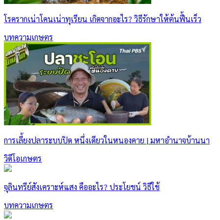
โรครากเน่าโคนเน่าทุเรียน เกิดจากอะไร? วิธีรักษาให้ต้นฟื้นเร็ว
บทความเกษตร
การเลี้ยงปลาระบบปิด หนึ่งเดียวในหนองคาย | มหาอำนาจบ้านนา
วิดีโอเกษตร
จุลินทรีย์สังเคราะห์แสง คืออะไร? ประโยชน์ วิธีใช้
บทความเกษตร