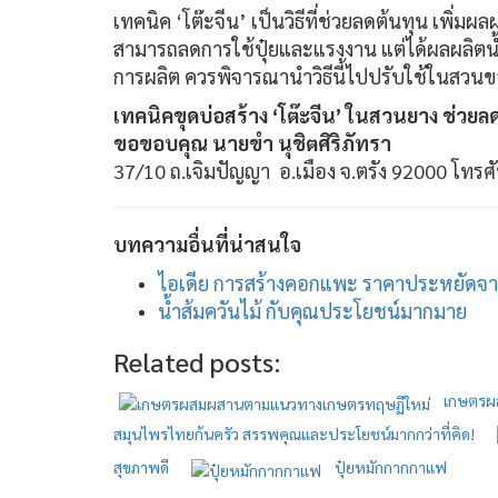
เทคนิค ‘โต๊ะจีน’ เป็นวิธีที่ช่วยลดต้นทุน เพิ่
สามารถลดการใช้ปุ๋ยและแรงงาน แต่ได้ผลผลิตน้
การผลิต ควรพิจารณานำวิธีนี้ไปปรับใช้ในสวน
เทคนิคขุดบ่อสร้าง ‘โต๊ะจีน’ ในสวนยาง ช่วยล
ขอขอบคุณ นายขำ นุชิตศิริภัทรา
37/10 ถ.เจิมปัญญา อ.เมือง จ.ตรัง 92000 โทร
บทความอื่นที่น่าสนใจ
ไอเดีย การสร้างคอกแพะ ราคาประหยัดจาก
น้ำส้มควันไม้ กับคุณประโยชน์มากมาย
Related posts:
เกษตรผ
สมุนไพรไทยก้นครัว สรรพคุณและประโยชน์มากกว่าที่คิด!
สุขภาพดี
ปุ๋ยหมักกากกาแฟ