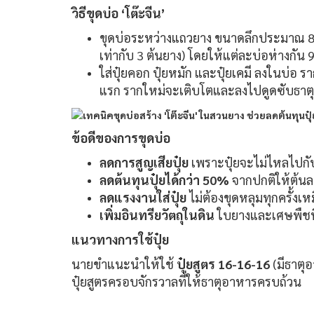
วิธีขุดบ่อ ‘
โต๊ะจีน’
ขุดบ่อระหว่างแถวยาง ขนาดลึกประมาณ 80 
เท่ากับ 3 ต้นยาง) โดยให้แต่ละบ่อห่างก
ใส่ปุ๋ยคอก ปุ๋ยหมัก และปุ๋ยเคมี ลงในบ่
แรก รากใหม่จะเติบโตและลงไปดูดซับธาต
ข้อดีของการขุดบ่อ
ลดการสูญเสียปุ๋ย
เพราะปุ๋ยจะไม่ไหลไปก
ลดต้นทุนปุ๋ยได้กว่า 50%
จากปกติให้ต้นละ
ลดแรงงานใส่ปุ๋ย
ไม่ต้องขุดหลุมทุกครั้งเ
เพิ่มอินทรียวัตถุในดิน
ใบยางและเศษพืชที
แนวทางการใช้ปุ๋ย
นายขำแนะนำให้ใช้
ปุ๋ยสูตร 16-16-16
(มีธาตุ
ปุ๋ยสูตรครอบจักรวาลที่ให้ธาตุอาหารครบถ้วน