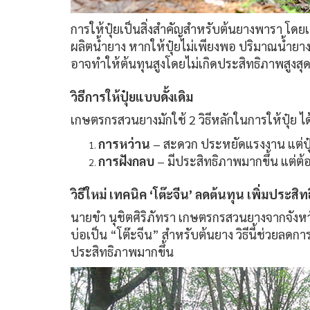
การให้ปุ๋ยเป็นสิ่งสำคัญสำหรับต้นยางพารา โดยเ
ผลิตน้ำยาง หากให้ปุ๋ยไม่เพียงพอ ปริมาณน้ำยาง
อาจทำให้ต้นทุนสูงโดยไม่เกิดประสิทธิภาพสูงสุ
วิธีการให้ปุ๋ยแบบดั้งเดิม
เกษตรกรสวนยางมักใช้ 2 วิธีหลักในการให้ปุ๋ย ได
การหว่าน
– สะดวก ประหยัดแรงงาน แต่ปุ
การฝังกลบ
– มีประสิทธิภาพมากขึ้น แต่ต้อ
วิธีใหม่ เทคนิค ‘
โต๊ะจีน’
ลดต้นทุน เพิ่มประสิ
นายขำ นุชิตศิริภัทรา เกษตรกรสวนยางจากจังหว
บ่อเป็น “โต๊ะจีน” สำหรับต้นยาง วิธีนี้ช่วยลดกา
ประสิทธิภาพมากขึ้น