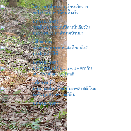
เรื่องมาใหม่
โรครากเน่าโคนเน่าทุเรียน เกิดจาก
อะไร? วิธีรักษาให้ต้นฟื้นเร็ว
บทความเกษตร
การเลี้ยงปลาระบบปิด หนึ่งเดียวใน
หนองคาย | มหาอำนาจบ้านนา
วิดีโอเกษตร
จุลินทรีย์สังเคราะห์แสง คืออะไร?
ประโยชน์ วิธีใช้
บทความเกษตร
ประกันรถยนต์ชั้น 1, 2+, 3+ ต่างกัน
อย่างไร? เลือกแบบไหนดี
เกร็ดความรู้
พลังงานแสงอาทิตย์ กับเกษตรสมัยใหม่
ลดต้นทุน สร้างความยั่งยืน
บทความเกษตร