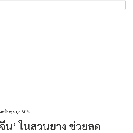
ยลดต้นทุนปุ๋ย 50%
๊ะจีน’ ในสวนยาง ช่วยลด