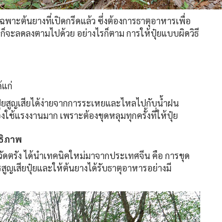
ฉพาะต้นยางที่เปิดกรีดแล้ว ซึ่งต้องการธาตุอาหารเพื่อ
ก็จะลดลงตามไปด้วย อย่างไรก็ตาม การให้ปุ๋ยแบบผิดวิธี
ด
้แก่
๋ยสูญเสียได้ง่ายจากการระเหยและไหลไปกับน้ำฝน
งใช้แรงงานมาก เพราะต้องขุดหลุมทุกครั้งที่ให้ปุ๋ย
ทธิภาพ
ัดตรัง ได้นำเทคนิคใหม่มาจากประเทศจีน คือ การขุด
รสูญเสียปุ๋ยและให้ต้นยางได้รับธาตุอาหารอย่างมี