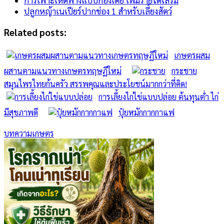
การเพาะเห็ดฟางแบบกองเตี้ย เพิ่มรายได้เสริม
ปลูกหญ้าเนเปียร์ปากช่อง 1 สำหรับเลี้ยงสัตว์
Related posts:
เกษตรผสม
ผสานตามแนวทางเกษตรทฤษฏีใหม่
กระชาย
สมุนไพรไทยก้นครัว สรรพคุณและประโยชน์มากกว่าที่คิด!
การเลี้ยงไก่ไข่แบบปล่อย ต้นทุนต่ำ ไก่
มีสุขภาพดี
ปุ๋ยหมักกากกาแฟ
บทความเกษตร