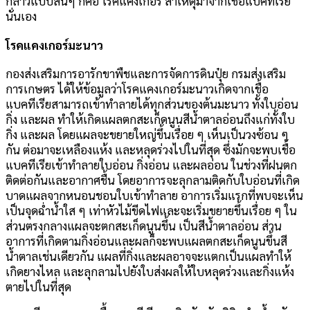
กล่าวแบบสั้นๆ ก็คือ โรคแคงเกอร์ สาเหตุมาจากเชื้อแบคทีเรีย
นั่นเอง
โรคแคงเกอร์มะนาว
กองส่งเสริมการอารักขาพืชและการจัดการดินปุ๋ย กรมส่งเสริม
การเกษตร ได้ให้ข้อมูลว่าโรคแคงเกอร์มะนาวเกิดจากเชื้อ
แบคทีเรียสามารถเข้าทำลายได้ทุกส่วนของต้นมะนาว ทั้งใบอ่อน
กิ่ง และผล ทำให้เกิดแผลตกสะเก็ดนูนสีน้ำตาลอ่อนถึงแก่ทั้งใบ
กิ่ง และผล โดยแผลจะขยายใหญ่ขึ้นเรื่อย ๆ เห็นเป็นวงซ้อน ๆ
กัน ต่อมาจะเหลืองแห้ง และหลุดร่วงไปในที่สุด ซึ่งมักจะพบเชื้อ
แบคทีเรียเข้าทำลายใบอ่อน กิ่งอ่อน และผลอ่อน ในช่วงที่ฝนตก
ติดต่อกันและอากาศชื้น โดยอาการจะลุกลามติดกับใบอ่อนที่เกิด
บาดแผลจากหนอนชอนใบเข้าทำลาย อาการเริ่มแรกที่พบจะเห็น
เป็นจุดฉ่ำน้ำใส ๆ เท่าหัวไม้ขีดไฟและจะเริ่มขยายขึ้นเรื่อย ๆ ใน
ส่วนตรงกลางแผลจะตกสะเก็ดนูนขึ้น เป็นสีน้ำตาลอ่อน ส่วน
อาการที่เกิดตามกิ่งอ่อนและผลก็จะพบแผลตกสะเก็ดนูนขึ้นสี
น้ำตาลเช่นเดียวกัน แผลที่กิ่งและผลอาจจะแตกเป็นแผลทำให้
เกิดยางไหล และลุกลามไปยังใบส่งผลให้ใบหลุดร่วงและกิ่งแห้ง
ตายไปในที่สุด