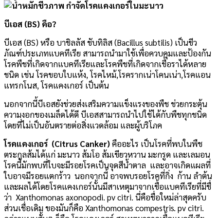
บีเอส (BS) คือ?
บีเอส (BS) หรือ บาชิลลัส ชับทิลิส (Bacillus subtilis) เป็นชีว
ภัณฑ์ประเภทแบคทีเรีย สามารถนำมาใช้เพื่อควบคุมและป้องกัน
โรคพืชที่เกิดจากแบคทีเรียและโรคพืชที่เกิดจากเชื้อราได้หลาย
ชนิด เช่น โรคขอบใบแห้ง, โรคไหม้,โรครากเน่าโคนเน่า,โรคแอน
แทรกโนส, โรคแคงเกอร์ เป็นต้น
นอกจากนี้บีเอสยังช่วยส่งเสริมความแข็งแรงของพืช ช่วยกระตุ้น
ความงอกของเมล็ดได้ดี บีเอสสามารถนำไปใช้ได้กับพืชทุกชนิด
โดยที่ไม่เป็นอันตรายต่อสิ่งแวดล้อม และผู้บริโภค
โรคแคงเกอร์ (Citrus Canker)
คืออะไร เป็นโรคที่พบในพืช
ตระกูลส้มได้แก่ มะนาว ส้มโอ ส้มเขียวหวาน มะกรูด และเลมอน
โรคนี้มักพบที่ใบจะมีรอยโรคเป็นจุดสีน้ำตาล และอาจเกิดแผลที่
ใบอาจมีรอยแตกร้าว นอกจากนี้ อาจพบรอยโรคที่กิ่ง ก้าน ลำต้น
และผลได้โดยโรคแคงเกอร์นั้นมีสาเหตุมาจากเชื้อแบคทีเรียที่มีชื่
ว่า Xanthomonas axonopodi. pv citri. นี่คือชื่อใหม่ล่าสุดครับ
ส่วนเชื่อเดิม ของมันก็คือ Xanthomonas compestris. pv citri.