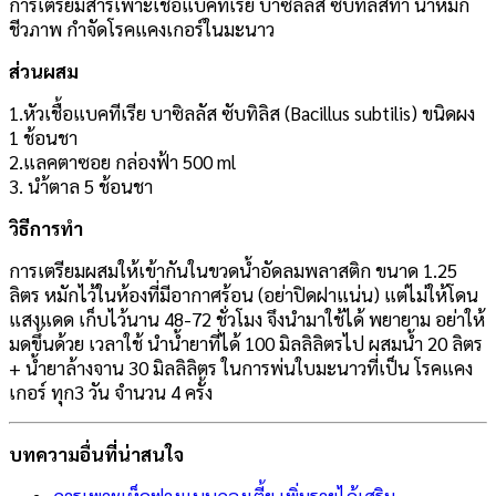
การเตรียมสารเพาะเชื้อแบคทีเรีย บาซิลลัส ซับทิลิสทำ น้ำหมัก
ชีวภาพ กำจัดโรคแคงเกอร์ในมะนาว
ส่วนผสม
1.หัวเชื้อแบคทีเรีย บาซิลลัส ซับทิลิส (Bacillus subtilis) ขนิดผง
1 ช้อนชา
2.แลคตาซอย กล่องฟ้า 500 ml
3. นำ้ตาล 5 ช้อนชา
วิธีการทำ
การเตรียมผสมให้เข้ากันในขวดน้ำอัดลมพลาสติก ขนาด 1.25
ลิตร หมักไว้ในห้องที่มีอากาศร้อน (อย่าปิดฝาแน่น) แต่ไม่ให้โดน
แสงแดด เก็บไว้นาน 48-72 ชั่วโมง จึงนำมาใช้ได้ พยายาม อย่าให้
มดขึ้นด้วย เวลาใช้ นำน้ำยาที่ได้ 100 มิลลิลิตรไป ผสมน้ำ 20 ลิตร
+ น้ำยาล้างจาน 30 มิลลิลิตร ในการพ่นใบมะนาวที่เป็น โรคแคง
เกอร์ ทุก3 วัน จำนวน 4 ครั้ง
บทความอื่นที่น่าสนใจ