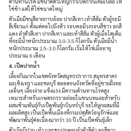
ต้านทานโรค มีขนาดตัวใหญ่กว่าเป็ดกากีแคมเบลล์ ให้
ไข่ช้า แต่ให้ไข่ขนาดใหญ่
ตัวเมียมีขนสีลายกาบอ้อย ปากสีเทา เท้าสีส้ม ตัวผู้จะมี
สีเขียวแก่ ตั้งแต่คอไปถึงหัว รอบคอมีวงรอบสีขาว อกสี
แดง ลำตัวสีเทา ปากสีเทา และเท้าสีส้ม ตัวผู้เมื่อโตเต็ม
ที่จะมีน้ำหนักประมาณ 3.0-3.5 กิโลกรัม ตัวเมียมีน้ำ
หนักประมาณ 2.5-3.0 กิโลกรัม เริ่มให้ไข่เมื่ออายุ
ประมาณ 6 เดือน
4. เป็ดปากน้ำ
เลี้ยงกันมากในเขตจังหวัดสมุทรปราการ สมุทรสาคร
ฉะเชิงเทรา และชลบุรี ตลอดจนจังหวัดที่อยู่ชายฝั่งทะ
เลอื่นๆ เลี้ยงง่าย แข็งแรง มีความต้านทานโรคสูง
เหมาะสำหรับเกษตรกรรายย่อยในชนบทและสำหรับ
ผสมข้ามพันธุ์กับเป็ดพันธุ์กบินทร์บุรี จะให้ลูกผสมที่มี
ผลผลิตสูง เป็นเป็ดพื้นเมืองที่กรมปศุสัตว์อนุรักษ์และ
พัฒนาพันธุ์ต่อเนื่องมากว่า 30 ปี เป็นเป็ดพันธุ์เล็ก
ตัวเมียมีปาก เท้า และขนปกคลุมลำตัวสีดำ อกสีขาว