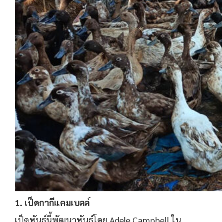
1. เป็ดกากีแคมเบลล์
เป็ดพันธุ์นี้พัฒนาพันธุ์โดย Adele Campbell ใน