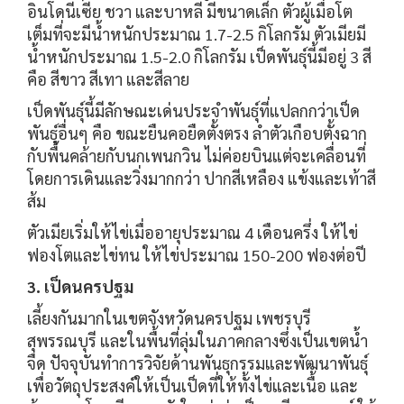
อินโดนีเซีย ชวา และบาหลี มีขนาดเล็ก ตัวผู้เมื่อโต
เต็มที่จะมีน้ำหนักประมาณ 1.7-2.5 กิโลกรัม ตัวเมียมี
น้ำหนักประมาณ 1.5-2.0 กิโลกรัม เป็ดพันธุ์นี้มีอยู่ 3 สี
คือ สีขาว สีเทา และสีลาย
เป็ดพันธุ์นี้มีลักษณะเด่นประจำพันธุ์ที่แปลกกว่าเป็ด
พันธุ์อื่นๆ คือ ขณะยืนคอยืดตั้งตรง ลำตัวเกือบตั้งฉาก
กับพื้นคล้ายกับนกเพนกวิน ไม่ค่อยบินแต่จะเคลื่อนที่
โดยการเดินและวิ่งมากกว่า ปากสีเหลือง แข้งและเท้าสี
ส้ม
ตัวเมียเริ่มให้ไข่เมื่ออายุประมาณ 4 เดือนครึ่ง ให้ไข่
ฟองโตและไข่ทน ให้ไข่ประมาณ 150-200 ฟองต่อปี
3. เป็ดนครปฐม
เลี้ยงกันมากในเขตจังหวัดนครปฐม เพชรบุรี
สุพรรณบุรี และในพื้นที่ลุ่มในภาคกลางซึ่งเป็นเขตน้ำ
จืด ปัจจุบันทำการวิจัยด้านพันธุกรรมและพัฒนาพันธุ์
เพื่อวัตถุประสงค์ให้เป็นเป็ดที่ให้ทั้งไข่และเนื้อ และ