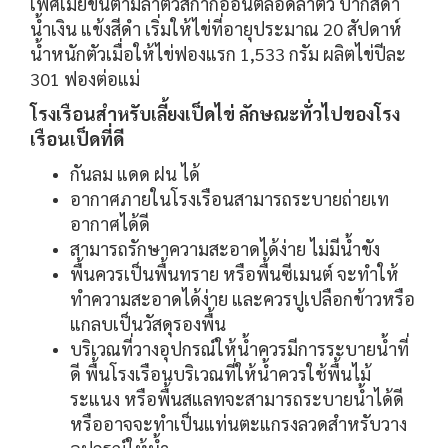
เพศเมียขนตามลำตัวสีกากีอ่อนตลอดลำตัว ปากสีดำ
น้ำเงิน แข้งสีดำ เริ่มให้ไข่ที่อายุประมาณ 20 สัปดาห์
น้ำหนักตัวเมื่อให้ไข่ฟองแรก 1,533 กรัม ผลิตไข่ปีละ
301 ฟองต่อแม่
โรงเรือนสำหรับเลี้ยงเป็ดไข่ ลักษณะทั่วไปของโรง
เรือนเป็ดที่ดี
กันลม แดด ฝน ได้
อากาศภายในโรงเรือนสามารถระบายถ่ายเท
อากาศได้ดี
สามารถรักษาความสะอาดได้ง่าย ไม่มีน้ำขัง
พื้นควรเป็นพื้นทราย หรือพื้นซีเมนต์ จะทำให้
ทำความสะอาดได้ง่าย และควรปูเปลือกข้าวหรือ
แกลบเป็นวัสดุรองพื้น
บริเวณที่วางอุปกรณ์ให้น้ำควรมีการระบายน้ำที่
ดี พื้นโรงเรือนบริเวณที่ให้น้ำควรใช้พื้นไม้
ระแนง หรือพื้นสแลทจะสามารถระบายน้ำได้ดี
หรืออาจจะทำเป็นแท่นตะแกรงลวดสำหรับวาง