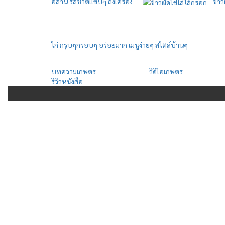
อีสาน รสชาติแซ่บๆ ถึงเครื่อง
ข้าว
ไก่ กรุบๆกรอบๆ อร่อยมาก​ เมนูง่ายๆ สไตล์​บ้านๆ
บทความเกษตร
วิดีโอเกษตร
รีวิวหนังสือ