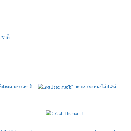
มชาติ
้สีสวยแบบธรรมชาติ
แกงเปรอะหน่อไม้ สไตล์