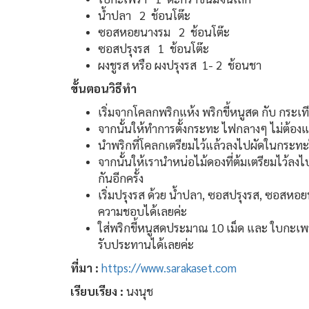
น้ำปลา 2 ช้อนโต๊ะ
ซอสหอยนางรม 2 ช้อนโต๊ะ
ซอสปรุงรส 1 ช้อนโต๊ะ
ผงชูรส หรือ ผงปรุงรส 1- 2 ช้อนชา
ขั้นตอนวิธีทำ
เริ่มจากโคลกพริกแห้ง พริกขี้หนูสด กับ กระเที
จากนั้นให้ทำการตั้งกระทะ ไฟกลางๆ ไม่ต้อง
นำพริกที่โคลกเตรียมไว้แล้วลงไปผัดในกระทะใ
จากนั้นให้เรานำหน่อไม้ดองที่ต้มเตรียมไว้ลงไ
กันอีกครั้ง
เริ่มปรุงรส ด้วย น้ำปลา, ซอสปรุงรส, ซอสหอยน
ความชอบได้เลยค่ะ
ใส่พริกขี้หนูสดประมาณ 10 เม็ด และ ใบกะเพรา 
รับประทานได้เลยค่ะ
ที่มา :
https://www.sarakaset.com
เรียบเรียง
:
นงนุช