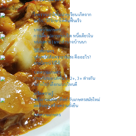
เรื่องมาใหม่
โรครากเน่าโคนเน่าทุเรียน เกิดจาก
อะไร? วิธีรักษาให้ต้นฟื้นเร็ว
บทความเกษตร
การเลี้ยงปลาระบบปิด หนึ่งเดียวใน
หนองคาย | มหาอำนาจบ้านนา
วิดีโอเกษตร
จุลินทรีย์สังเคราะห์แสง คืออะไร?
ประโยชน์ วิธีใช้
บทความเกษตร
ประกันรถยนต์ชั้น 1, 2+, 3+ ต่างกัน
อย่างไร? เลือกแบบไหนดี
เกร็ดความรู้
พลังงานแสงอาทิตย์ กับเกษตรสมัยใหม่
ลดต้นทุน สร้างความยั่งยืน
บทความเกษตร