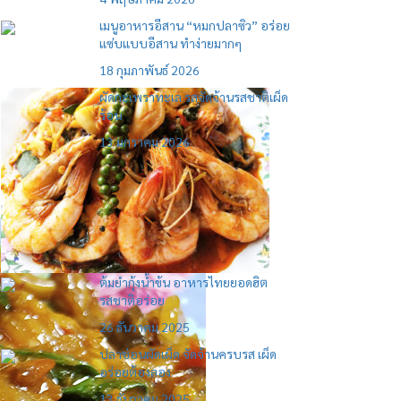
เมนูอาหารอีสาน “หมกปลาซิว” อร่อย
แซ่บแบบอีสาน ทำง่ายมากๆ
18 กุมภาพันธ์ 2026
ผัดกะเพราทะเล รสจัดจ้านรสชาติเผ็ด
ร้อน
13 มกราคม 2026
ต้มยำกุ้งน้ำข้น อาหารไทยยอดฮิต
รสชาติอร่อย
26 ธันวาคม 2025
ปลาช่อนผัดเผ็ด จัดจ้านครบรส เผ็ด
อร่อยต้องลอง
13 ธันวาคม 2025