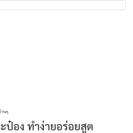
บ้านๆ
ะป๋อง ทำง่ายอร่อยสูต