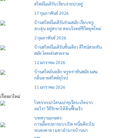
สไตล์โมเดิร์น เรียบง่ายน่าอยู่
17 กุมภาพันธ์ 2026
บ้านสไตล์โมเดิร์นร่วมสมัย เรียบหรู
อบอุ่น อยู่สบาย ตอบโจทย์ชีวิตยุคใหม่
2 กุมภาพันธ์ 2026
บ้านสไตล์โมเดิร์นชั้นเดียว ดีไซน์สวยทัน
สมัย โดดเด่นสวยงาม
12 มกราคม 2026
บ้านสไตล์นอดิก หรูหราทันสมัย ผสม
กลิ่นอายสไตล์ยุโรป
11 มกราคม 2026
เรื่องมาใหม่
โรครากเน่าโคนเน่าทุเรียน เกิดจาก
อะไร? วิธีรักษาให้ต้นฟื้นเร็ว
บทความเกษตร
การเลี้ยงปลาระบบปิด หนึ่งเดียวใน
หนองคาย | มหาอำนาจบ้านนา