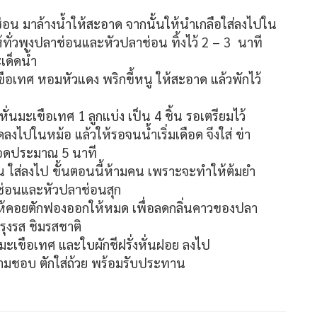
น มาล้างน้ำให้สะอาด จากนั้นให้นำเกลือใส่ลงไปใน
ทั่วพุงปลาช่อนและหัวปลาช่อน ทิ้งไว้ 2 – 3 นาที
เด็ดน้ำ
ะเขือเทศ หอมหัวแดง พริกขี้หนู ให้สะอาด แล้วพักไว้
่นมะเขือเทศ 1 ลูกแบ่ง เป็น 4 ชิ้น รอเตรียมไว้
ลงไปในหม้อ แล้วให้รอจนน้ำเริ่มเดือด จึงใส่ ข่า
ดือดประมาณ 5 นาที
น ใส่ลงไป ขั้นตอนนี้ห้ามคน เพราะจะทำให้ต้มยำ
าช่อนและหัวปลาช่อนสุก
้คอยตักฟองออกให้หมด เพื่อลดกลิ่นคาวของปลา
รุงรส ชิมรสชาติ
 มะเขือเทศ และใบผักชีฝรั่งหั่นฝอย ลงไป
ามชอบ ตักใส่ถ้วย พร้อมรับประทาน