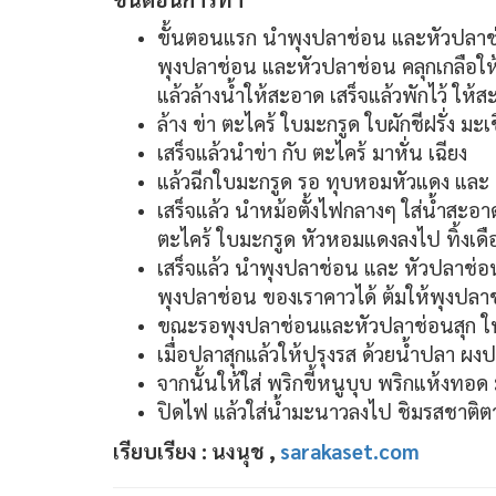
ขั้นตอนแรก นำพุงปลาช่อน และหัวปลาช่อ
พุงปลาช่อน และหัวปลาช่อน คลุกเกลือให้
แล้วล้างน้ำให้สะอาด เสร็จแล้วพักไว้ ให้สะ
ล้าง ข่า ตะไคร้ ใบมะกรูด ใบผักชีฝรั่ง ม
เสร็จแล้วนำข่า กับ ตะไคร้ มาหั่น เฉียง
แล้วฉีกใบมะกรูด รอ ทุบหอมหัวแดง และ หั
เสร็จแล้ว นำหม้อตั้งไฟกลางๆ ใส่น้ำสะอาด
ตะไคร้ ใบมะกรูด หัวหอมแดงลงไป ทิ้งเ
เสร็จแล้ว นำพุงปลาช่อน และ หัวปลาช่อ
พุงปลาช่อน ของเราคาวได้ ต้มให้พุงปล
ขณะรอพุงปลาช่อนและหัวปลาช่อนสุก ให
เมื่อปลาสุกแล้วให้ปรุงรส ด้วยน้ำปลา ผงป
จากนั้นให้ใส่ พริกขี้หนูบุบ พริกแห้งทอด
ปิดไฟ แล้วใส่น้ำมะนาวลงไป ชิมรสชาติต
เรียบเรียง : นงนุช ,
sarakaset.com