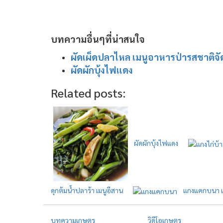
บทความอื่นๆที่น่าสนใจ
ผัดเผ็ดปลาไหล เมนูอาหารป่ารสชาติจั
ผัดผักบุ้งไฟแดง
Related posts:
ผัดผักบุ้งไฟแดง
ดุกต้มน้ำปลาร้า เมนูอีสาน
แกงแคกบนา เม
บทความเกษตร
วิดีโอเกษตร