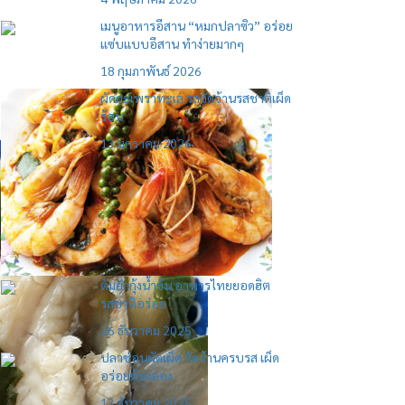
เมนูอาหารอีสาน “หมกปลาซิว” อร่อย
แซ่บแบบอีสาน ทำง่ายมากๆ
18 กุมภาพันธ์ 2026
ผัดกะเพราทะเล รสจัดจ้านรสชาติเผ็ด
ร้อน
13 มกราคม 2026
ต้มยำกุ้งน้ำข้น อาหารไทยยอดฮิต
รสชาติอร่อย
26 ธันวาคม 2025
ปลาช่อนผัดเผ็ด จัดจ้านครบรส เผ็ด
อร่อยต้องลอง
13 ธันวาคม 2025