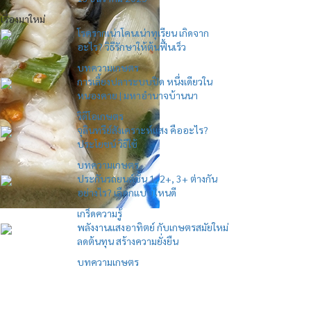
เรื่องมาใหม่
โรครากเน่าโคนเน่าทุเรียน เกิดจาก
อะไร? วิธีรักษาให้ต้นฟื้นเร็ว
บทความเกษตร
การเลี้ยงปลาระบบปิด หนึ่งเดียวใน
หนองคาย | มหาอำนาจบ้านนา
วิดีโอเกษตร
จุลินทรีย์สังเคราะห์แสง คืออะไร?
ประโยชน์ วิธีใช้
บทความเกษตร
ประกันรถยนต์ชั้น 1, 2+, 3+ ต่างกัน
อย่างไร? เลือกแบบไหนดี
เกร็ดความรู้
พลังงานแสงอาทิตย์ กับเกษตรสมัยใหม่
ลดต้นทุน สร้างความยั่งยืน
บทความเกษตร