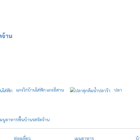
ดจ้าน
แกงไก่บ้านใส่ฟัก แกงอีสาน
ปลา
นูอาหารพื้นบ้านรสจัดจ้าน
ท่องเที่ยว
เมนูอาหาร
บ