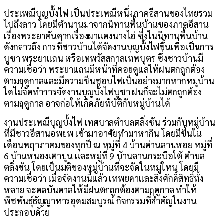
ประเพณีบุญบั้งไฟ เป็นประเพณีหนึ่งภาคอีสานของไทยรวม
ไปถึงลาว โดยมีตำนานมาจากนิทานพื้นบ้านของภาคอีสาน
เรื่องพระยาคันคากเรื่องผาแดงนางไอ่ ซึ่งในนิทานพื้นบ้าน
ดังกล่าวถึง การที่ชาวบ้านได้จัดงานบุญบั้งไฟขึ้นเพื่อเป็นการ
บูชา พระยาแถน หรือเทพวัสสกาลเทพบุตร ซึ่งชาวบ้านมี
ความเชื่อว่า พระยาแถนมีหน้าที่คอยดูแลให้ฝนตกถูกต้อง
ตามฤดูกาลและมีความชื่นชอบไฟเป็นอย่างมากหากหมู่บ้าน
ใดไม่จัดทำการจัดงานบุญบั้งไฟบูชา ฝนก็จะไม่ตกถูกต้อง
ตามฤดูกาล อาจก่อให้เกิดภัยพิบัติกับหมู่บ้านได้
งานประเพณีบุญบั้งไฟ เทศบาลตำบลตลิ่งชัน ร่วมกับหมู่บ้าน
ที่มีชาวอีสานอพยพ เข้ามาอาศัยทำมาหากิน โดยมีขึ้นใน
เดือนพฤาภาคมของทุกปี ณ หมู่ที่ 4 บ้านด่านลานหอย หมู่ที่
6 บ้านหนองเตาปูน และหมู่ที่ 9 บ้านลานกระบือใต้ ตำบล
ตลิ่งชัน โดยเป็นมติของหมู่บ้านที่จะจัดในหมู่ใหน โดยมี
ความเชื่อว่า เมื่อจัดงานนี้แล้ว เทพยดาและสิ่งศักดิ์สิทธิ์ทั้ง
หลาย จะดลบันดาลให้มีฝนตกถูกต้องตามฤดูกาล ทำให้
พืชพันธุ์ธัญญาหารอุดมสมบูรณ์ กิจกรรมที่สำคัญในงาน
ประกอบด้วย