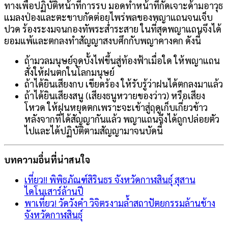
ทางเพื่อปฏิบัติหน้าที่การรบ มอดทำหน้าที่กัดเจาะด้ามอาวุธ
แมลงป่องและตะขาบกัดต่อยไพร่พลของพญาแถนจนเจ็บ
ปวด ร้องระงมจนกองทัพระส่ำระสาย ในที่สุดพญาแถนจึงได้
ยอมแพ้และตกลงทำสัญญาสงบศึกกับพญาคางคก ดังนี้
ถ้ามวลมนุษย์จุดบั้งไฟขึ้นสู่ท้องฟ้าเมื่อใด ให้พญาแถน
สั่งให้ฝนตกในโลกมนุษย์
ถ้าได้ยินเสียงกบ เขียดร้อง ให้รับรู้ว่าฝนได้ตกลงมาแล้ว
ถ้าได้ยินเสียงสนู (เสียงธนูหวายของว่าว) หรือเสียง
โหวด ให้ฝนหยุดตกเพราะจะเข้าสู่ฤดูเก็บเกี่ยวข้าว
หลังจากที่ได้สัญญากันแล้ว พญาแถนจึงได้ถูกปล่อยตัว
ไปและได้ปฏิบัติตามสัญญามาจนบัดนี้
บทความอื่นที่น่าสนใจ
เที่ยว!! พิพิธภัณฑ์สิรินธร จังหวัดกาฬสินธุ์ สุสาน
ไดโนเสาร์ล้านปี
พาเที่ยว! วัดวังคำ วิจิตรงามล้ำสถาปัตยกรรมล้านช้าง
จังหวัดกาฬสินธุ์