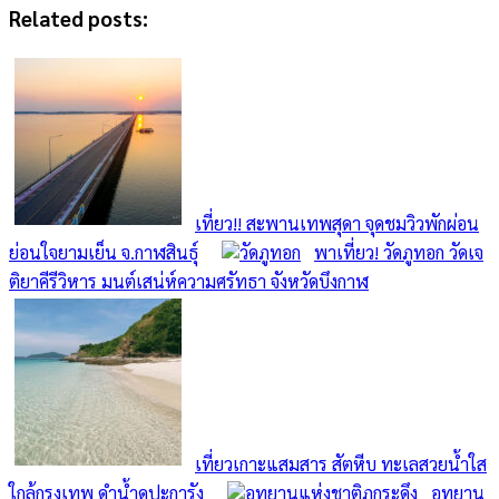
Related posts:
เที่ยว!! สะพานเทพสุดา จุดชมวิวพักผ่อน
ย่อนใจยามเย็น จ.กาฬสินธุ์
พาเที่ยว! วัดภูทอก วัดเจ
ติยาคีรีวิหาร มนต์เสน่ห์ความศรัทธา จังหวัดบึงกาฬ
เที่ยวเกาะแสมสาร สัตหีบ ทะเลสวยน้ำใส
ใกล้กรุงเทพ ดำน้ำดูปะการัง
อุทยาน