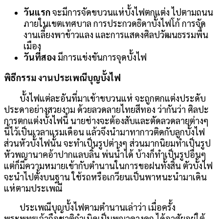
วันแรก
จะมีการจัดขบวนแห่บั้งไฟตกแต่ง ไปตามถนน
ภายในเขตเทศบาล การประกวดธิดาบั้งไฟโก้ การจัด
งานเลี้ยงพาข้าวแลง และการแสดงศิลปวัฒนธรรมพื้น
เมือง
วันที่สอง
มีการแข่งขันการจุดบั้งไฟ
พิธีกรรม งานประเพณีบุญบั้งไฟ
บั้งไฟแต่ละอันที่มาเข้าขบวนแห่ จะถูกตกแต่งประดับ
ประดาอย่างสวยงาม ด้วยลวดลายไทยสีทอง ว่ากันว่า ศิลปะ
การตกแต่งบั้งไฟนี้ นายช่างจะต้องสับและตัดลวดลายต่างๆ
นี้ไว้เป็นเวลาแรมเดือน แล้วจึงนำมาทากาวติดกับลูกบั้งไฟ
ส่วนหัวบั้งไฟนั้น จะทำเป็นรูปต่างๆ ส่วนมากนิยมทำเป็นรูป
หัวพญานาคอ้าปากแลบลิ้น พ่นน้ำได้ บ้างก็ทำเป็นรูปอื่นๆ
แต่ก็มีความหมายเข้ากับตำนานในการขอฝนทั้งสิ้น ตัวบั้งไฟ
จะนำไปตั้งบนฐาน ใช้รถหรือเกวียนเป็นพาหนะนำมาเดิน
แห่ตามประเพณี
ประเพณีบุญบั้งไฟตามตำนานเล่าว่า เมื่อครั้ง
พระพุทธเจ้าถือชาติกำเนิดเป็นพญาคางคก ได้อาศัยอยู่ใต้