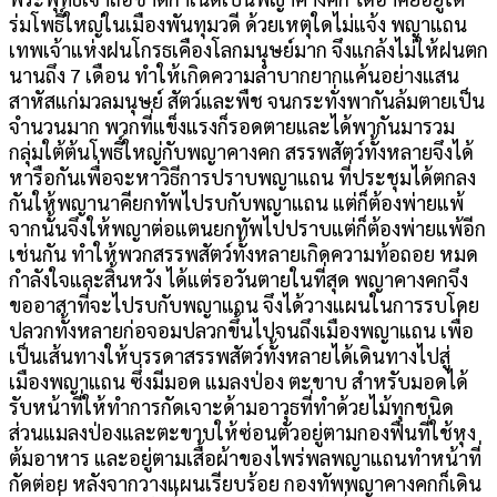
ร่มโพธิ์ใหญ่ในเมืองพันทุมวดี ด้วยเหตุใดไม่แจ้ง พญาแถน
เทพเจ้าแห่งฝนโกรธเคืองโลกมนุษย์มาก จึงแกล้งไม่ให้ฝนตก
นานถึง 7 เดือน ทำให้เกิดความลำบากยากแค้นอย่างแสน
สาหัสแก่มวลมนุษย์ สัตว์และพืช จนกระทั่งพากันล้มตายเป็น
จำนวนมาก พวกที่แข็งแรงก็รอดตายและได้พากันมารวม
กลุ่มใต้ต้นโพธิ์ใหญ่กับพญาคางคก สรรพสัตว์ทั้งหลายจึงได้
หารือกันเพื่อจะหาวิธีการปราบพญาแถน ที่ประชุมได้ตกลง
กันให้พญานาคียกทัพไปรบกับพญาแถน แต่ก็ต้องพ่ายแพ้
จากนั้นจึงให้พญาต่อแตนยกทัพไปปราบแต่ก็ต้องพ่ายแพ้อีก
เช่นกัน ทำให้พวกสรรพสัตว์ทั้งหลายเกิดความท้อถอย หมด
กำลังใจและสิ้นหวัง ได้แต่รอวันตายในที่สุด พญาคางคกจึง
ขออาสาที่จะไปรบกับพญาแถน จึงได้วางแผนในการรบโดย
ปลวกทั้งหลายก่อจอมปลวกขึ้นไปจนถึงเมืองพญาแถน เพื่อ
เป็นเส้นทางให้บรรดาสรรพสัตว์ทั้งหลายได้เดินทางไปสู่
เมืองพญาแถน ซึ่งมีมอด แมลงป่อง ตะขาบ สำหรับมอดได้
รับหน้าที่ให้ทำการกัดเจาะด้ามอาวุธที่ทำด้วยไม้ทุกชนิด
ส่วนแมลงป่องและตะขาบให้ซ่อนตัวอยู่ตามกองฟืนที่ใช้หุง
ต้มอาหาร และอยู่ตามเสื้อผ้าของไพร่พลพญาแถนทำหน้าที่
กัดต่อย หลังจากวางแผนเรียบร้อย กองทัพพญาคางคกก็เดิน