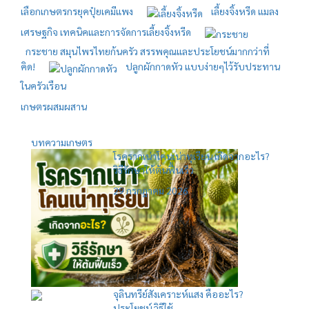
เลือกเกษตรกรยุคปุ๋ยเคมีแพง
เลี้ยงจิ้งหรีด แมลง
เศรษฐกิจ เทคนิคและการจัดการเลี้ยงจิ้งหรีด
กระชาย สมุนไพรไทยก้นครัว สรรพคุณและประโยชน์มากกว่าที่
คิด!
ปลูกผักกาดหัว แบบง่ายๆไว้รับประทาน
ในครัวเรือน
เกษตรผสมผสาน
บทความเกษตร
โรครากเน่าโคนเน่าทุเรียน เกิดจากอะไร?
วิธีรักษาให้ต้นฟื้นเร็ว
29 กรกฎาคม 2026
จุลินทรีย์สังเคราะห์แสง คืออะไร?
ประโยชน์ วิธีใช้