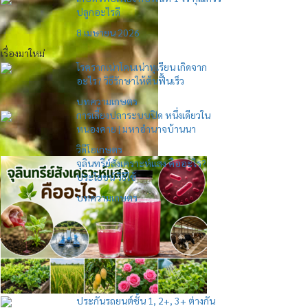
ปลูกอะไรดี
8 เมษายน 2026
เรื่องมาใหม่
โรครากเน่าโคนเน่าทุเรียน เกิดจาก
อะไร? วิธีรักษาให้ต้นฟื้นเร็ว
บทความเกษตร
การเลี้ยงปลาระบบปิด หนึ่งเดียวใน
หนองคาย | มหาอำนาจบ้านนา
วิดีโอเกษตร
จุลินทรีย์สังเคราะห์แสง คืออะไร?
ประโยชน์ วิธีใช้
บทความเกษตร
ประกันรถยนต์ชั้น 1, 2+, 3+ ต่างกัน