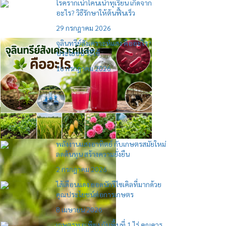
โรครากเน่าโคนเน่าทุเรียน เกิดจาก
อะไร? วิธีรักษาให้ต้นฟื้นเร็ว
29 กรกฎาคม 2026
จุลินทรีย์สังเคราะห์แสง คืออะไร?
ประโยชน์ วิธีใช้
16 กรกฎาคม 2026
พลังงานแสงอาทิตย์ กับเกษตรสมัยใหม่
ลดต้นทุน สร้างความยั่งยืน
2 กรกฎาคม 2026
ไส้เดือนแดง ยอดนักรีไซเคิลที่มากด้วย
คุณประโยชน์ต่อการเกษตร
8 เมษายน 2026
เกษตรพอเพียง กับพื้นที่ 1 ไร่ คุณควร