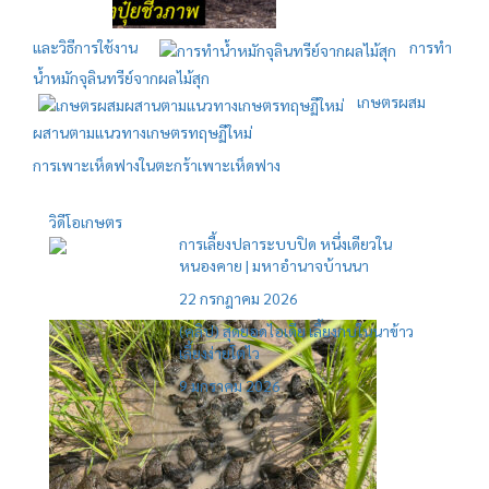
และวิธีการใช้งาน
การทำ
น้ำหมักจุลินทรีย์จากผลไม้สุก
เกษตรผสม
ผสานตามแนวทางเกษตรทฤษฏีใหม่
การเพาะเห็ดฟางในตะกร้า
เพาะเห็ดฟาง
วิดีโอเกษตร
การเลี้ยงปลาระบบปิด หนึ่งเดียวใน
หนองคาย | มหาอำนาจบ้านนา
22 กรกฎาคม 2026
(คลิป) สุดยอดไอเดีย เลี้ยงกบในนาข้าว
เลี้ยงง่ายโตไว
9 มกราคม 2026